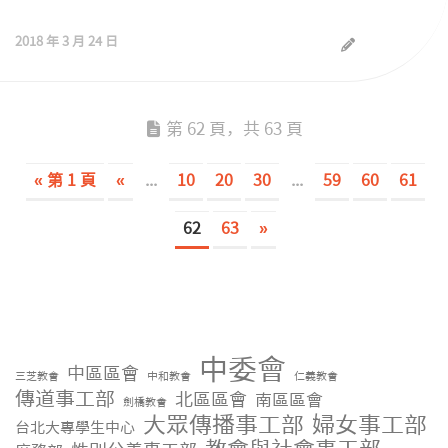
2018 年 3 月 24 日
第 62 頁，共 63 頁
« 第 1 頁
«
...
10
20
30
...
59
60
61
62
63
»
中委會
中區區會
三芝教會
中和教會
仁義教會
傳道事工部
北區區會
南區區會
劍橋教會
大眾傳播事工部
婦女事工部
台北大專學生中心