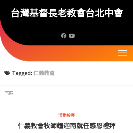
Skip
to
台灣基督長老教會台北中會
content
Tagged:
仁義教會
西區
活動報導
仁義教會牧師鐘迦南就任感恩禮拜