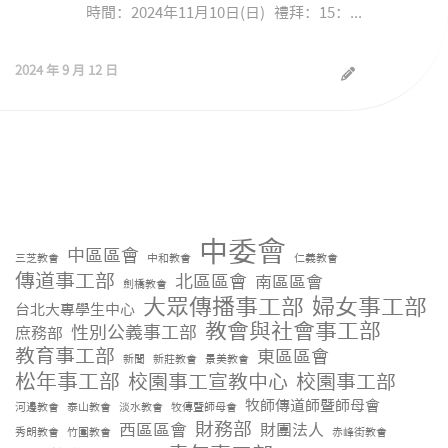
時間：2024年11月10日(日) 禮拜：15：...
2024 年 9 月 12 日
中委會
中區區會
三芝教會
中和教會
仁義教會
傳道事工部
北區區會
南區區會
劍橋教會
大眾傳播事工部
婦女事工部
台北大專學生中心
教會與社會事工部
性別公義事工部
庶務部
教育事工部
東區區會
新聞
新莊教會
景美教會
松年事工部
校園事工宣教中心
校園事工部
牧師傳道師暨師母會
河邊教會
泰山教會
淡水教會
牧傳暨師母會
財務部
西區區會
財團法人
秀朗教會
竹圍教會
赤峰街教會