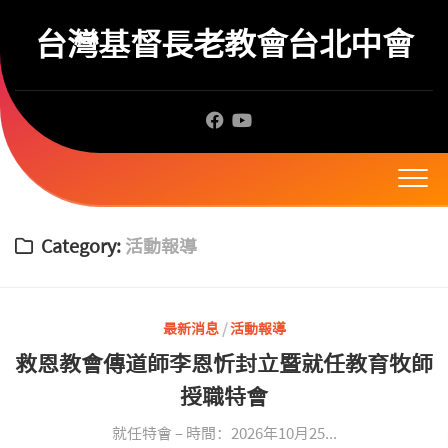
Skip
to
台灣基督長老教會台北中會
content
Category:
活動報導
最新消息
/
活動報導
救恩教會傳道師李恩忻封立暨就任教育牧師
授職特會
就任特會 – 時間：2026年10月25...