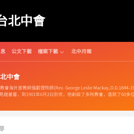
台北中會
消息
公文下載
檔案下載
北中月報
中
北中會
會
相
海外宣教師偕叡理牧師(Rev. George Leslie Mackay, D.D
關
證基督，到1901年6月2日別世，他創設了多所教會，造就了60多位
財
團
法
人
相
部
關