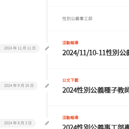
活
教
動
會
報
性別公義事工部
巡
導
禮
同
活動報導
工
2024 年 11 月 11 日
介
2024/11/10-1
紹
聯
絡
我
公文下載
們
2024 年 9 月 26 日
2024性別公義種子教
活動報導
2024 年 8 月 3 日
2024性別公義事工