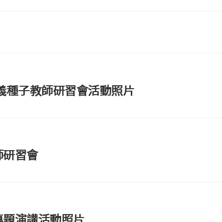
教
會
相
關
事
務
表
單
1性別公義種子教師研習會活動照片
其
它
師研習會
部專題演講活動照片