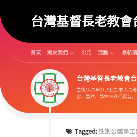
Skip
to
台灣基督長老教會
content
首頁
關於我們
公告
活動
最新
台
活
台灣基督長老教會台
北
動
中
行
主後1872年3月9日加拿大長老教會
會
事
會、醫館、學校來推行福音，見
組
曆
織
活
歷
動
任
預
議
告
Tagged:
性別公義事工
長