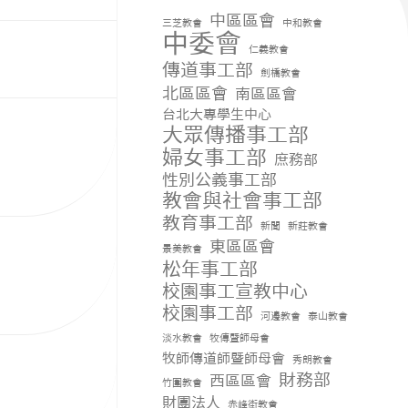
中區區會
三芝教會
中和教會
中委會
仁義教會
傳道事工部
劍橋教會
北區區會
南區區會
台北大專學生中心
大眾傳播事工部
婦女事工部
庶務部
性別公義事工部
教會與社會事工部
教育事工部
新聞
新莊教會
東區區會
景美教會
松年事工部
校園事工宣教中心
校園事工部
河邊教會
泰山教會
淡水教會
牧傳暨師母會
牧師傳道師暨師母會
秀朗教會
財務部
西區區會
竹圍教會
財團法人
赤峰街教會