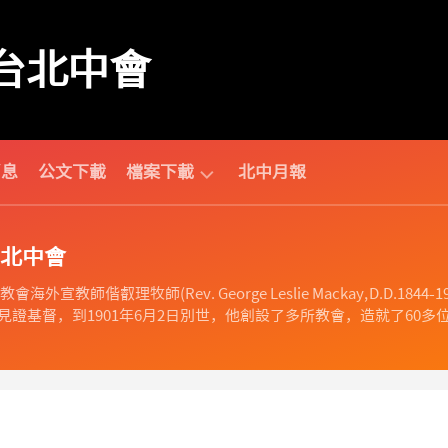
台北中會
消息
公文下載
檔案下載
北中月報
中
北中會
會
相
海外宣教師偕叡理牧師(Rev. George Leslie Mackay, D.D
關
證基督，到1901年6月2日別世，他創設了多所教會，造就了60多位
財
團
法
人
相
關