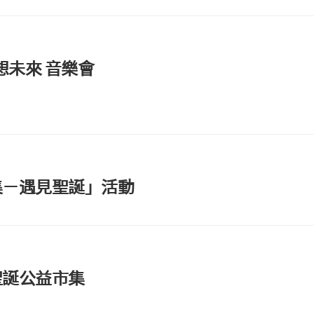
教
會
相
想未來 音樂會
關
事
務
表
單
其
它
集－遇見聖誕」活動
聖誕公益市集