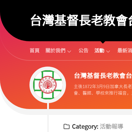
Skip
to
台灣基督長老教會
content
首頁
關於我們
公告
活動
最新
台
活
台灣基督長老教會台
北
動
中
行
主後1872年3月9日加拿大長老教會
會
事
會、醫館、學校來推行福音，見
組
曆
織
活
歷
動
任
預
議
告
Category:
活動報導
長