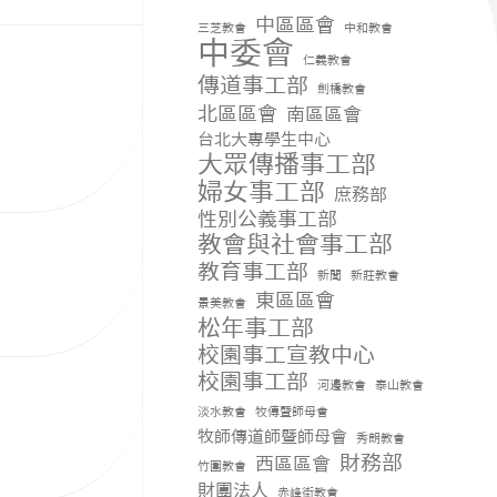
中區區會
三芝教會
中和教會
中委會
仁義教會
傳道事工部
劍橋教會
北區區會
南區區會
台北大專學生中心
大眾傳播事工部
婦女事工部
庶務部
性別公義事工部
教會與社會事工部
教育事工部
新聞
新莊教會
東區區會
景美教會
松年事工部
校園事工宣教中心
校園事工部
河邊教會
泰山教會
淡水教會
牧傳暨師母會
牧師傳道師暨師母會
秀朗教會
財務部
西區區會
竹圍教會
財團法人
赤峰街教會