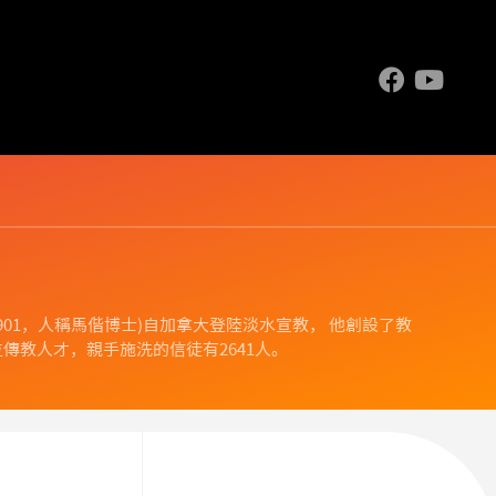
.1844-1901，人稱馬偕博士)自加拿大登陸淡水宣教， 他創設了教
傳教人才，親手施洗的信徒有2641人。