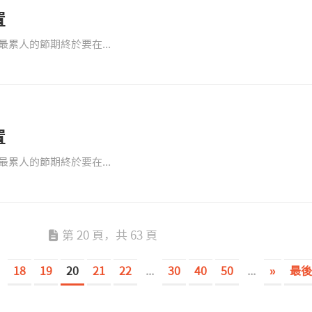
置
累人的節期終於要在...
置
累人的節期終於要在...
第 20 頁，共 63 頁
18
19
20
21
22
...
30
40
50
...
»
最後