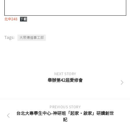
北中248
下載
Tags:
大眾傳播事工部
NEXT STORY
舉辦第42屆愛修會
PREVIOUS STORY
台北大專學生中心-神研班「起家・啟家」研讀創世
記