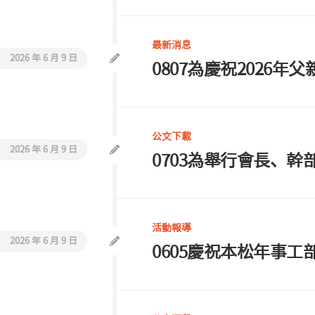
活
教
動
會
報
最新消息
巡
導
2026 年 6 月 9 日
0807為慶祝2026
禮
同
工
介
公文下載
紹
2026 年 6 月 9 日
0703為舉行會長、
聯
絡
我
們
活動報導
2026 年 6 月 9 日
0605慶祝本松年事工