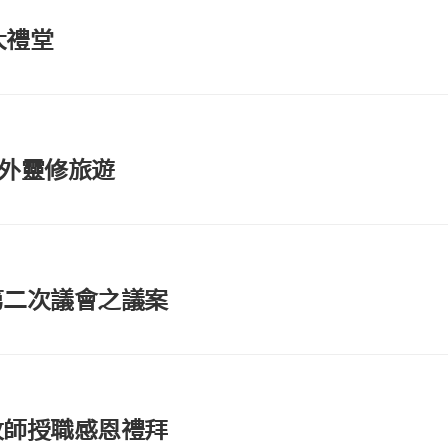
大禮堂
季國外靈修旅遊
第二次議會之議案
牧師授職感恩禮拜