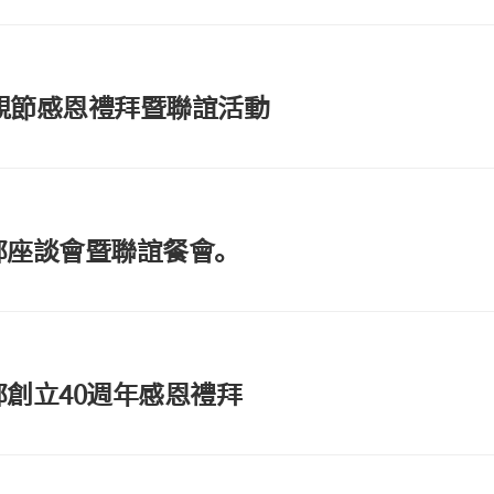
教
會
相
年父親節感恩禮拜暨聯誼活動
關
事
務
表
單
其
幹部座談會暨聯誼餐會。
它
部創立40週年感恩禮拜