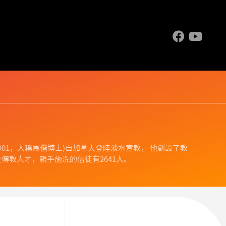
.1844-1901，人稱馬偕博士)自加拿大登陸淡水宣教， 他創設了教
傳教人才，親手施洗的信徒有2641人。