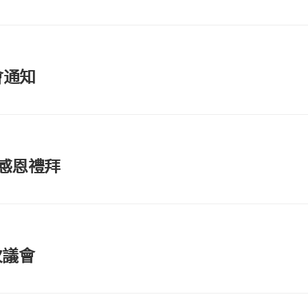
會通知
年感恩禮拜
次議會