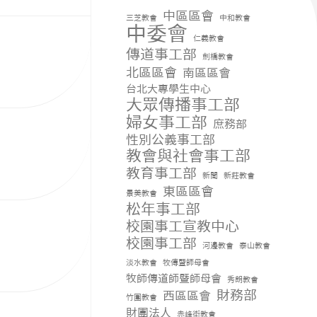
中區區會
三芝教會
中和教會
中委會
仁義教會
傳道事工部
劍橋教會
北區區會
南區區會
台北大專學生中心
大眾傳播事工部
婦女事工部
庶務部
性別公義事工部
教會與社會事工部
教育事工部
新聞
新莊教會
東區區會
景美教會
松年事工部
校園事工宣教中心
校園事工部
河邊教會
泰山教會
淡水教會
牧傳暨師母會
牧師傳道師暨師母會
秀朗教會
財務部
西區區會
竹圍教會
財團法人
赤峰街教會