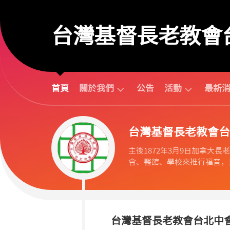
Skip
to
台灣基督長老教會
content
首頁
關於我們
公告
活動
最新
台
活
台灣基督長老教會台
北
動
中
行
主後1872年3月9日加拿大長老教會
會
事
會、醫館、學校來推行福音，見
組
曆
織
活
歷
動
任
預
議
告
台灣基督長老教會台北中
長