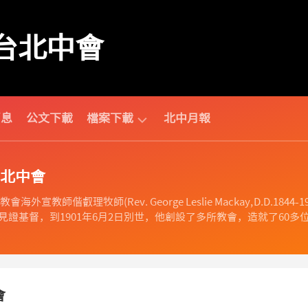
台北中會
消息
公文下載
檔案下載
北中月報
中
北中會
會
相
海外宣教師偕叡理牧師(Rev. George Leslie Mackay, D.D
關
證基督，到1901年6月2日別世，他創設了多所教會，造就了60多位
財
團
法
人
相
會
關