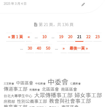
2025 年 3 月 4 日
第 21 頁，共 136 頁
« 第 1 頁
«
...
10
...
19
20
21
22
23
...
30
40
50
...
»
最後一頁 »
中委會
中區區會
三芝教會
中和教會
仁義教會
傳道事工部
北區區會
南區區會
劍橋教會
大眾傳播事工部
婦女事工部
台北大專學生中心
教會與社會事工部
性別公義事工部
庶務部