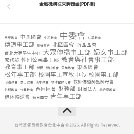
金融機構往來詢證函(PDF檔)
中委會
中區區會
三芝教會
中和教會
仁義教會
傳道事工部
北區區會
南區區會
劍橋教會
大眾傳播事工部
婦女事工部
台北大專學生中心
教會與社會事工部
性別公義事工部
庶務部
教育事工部
東區區會
新聞
新莊教會
景美教會
松年事工部
校園事工宣教中心
校園事工部
牧師傳道師暨師母會
河邊教會
泰山教會
淡水教會
牧傳暨師母會
財務部
西區區會
財團法人
秀朗教會
竹圍教會
赤峰街教會
青年事工部
退休傳道會
長青團契
台灣基督長老教會台北中會 © 2026. All Rights Reserved.