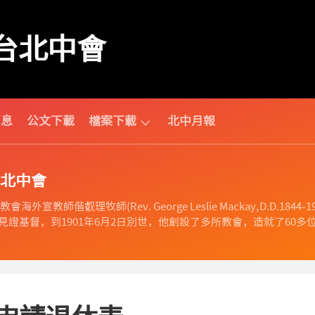
台北中會
消息
公文下載
檔案下載
北中月報
中
北中會
會
相
海外宣教師偕叡理牧師(Rev. George Leslie Mackay, D.D
關
證基督，到1901年6月2日別世，他創設了多所教會，造就了60多位
財
團
法
人
相
關