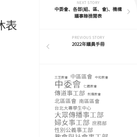
NEXT STORY
中委會、各部(組、區、會)、機構
議事錄檢閱表
休表
PREVIOUS STORY
2022年議員手冊
中區區會
三芝教會
中和教會
中委會
仁義教會
傳道事工部
劍橋教會
北區區會
南區區會
台北大專學生中心
大眾傳播事工部
婦女事工部
庶務部
性別公義事工部