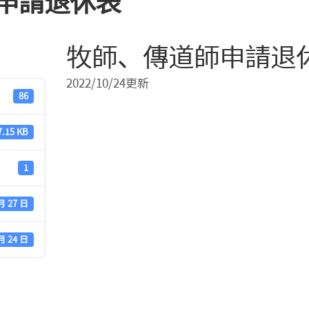
申請退休表
教
會
牧師、傳道師申請退
相
關
事
2022/10/24更新
務
86
表
單
7.15 KB
其
它
1
月 27 日
月 24 日