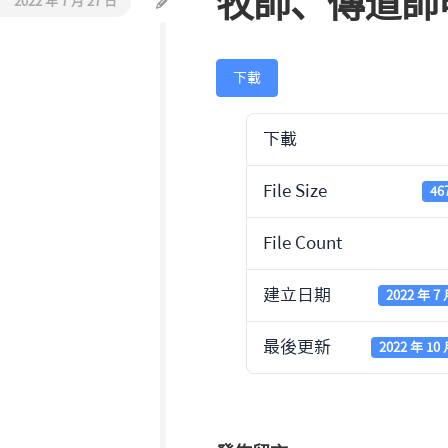
牧師、傳道師
2022 年 7 月 27 日
活
教
動
會
報
巡
導
下載
禮
同
下載
工
介
File Size
46
紹
聯
File Count
絡
我
建立日期
2022 年 7 
們
最後更新
2022 年 10 