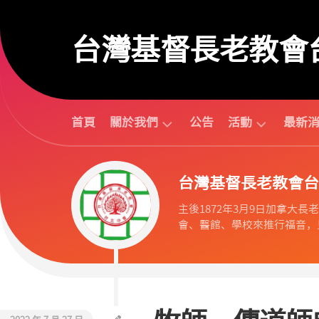
Skip
to
台灣基督長老教會
content
首頁
關於我們
公告
活動
最新
台
活
台灣基督長老教會台
北
動
中
行
主後1872年3月9日加拿大長老教會
會
事
會、醫館、學校來推行福音，見
組
曆
織
活
歷
動
任
預
議
告
長