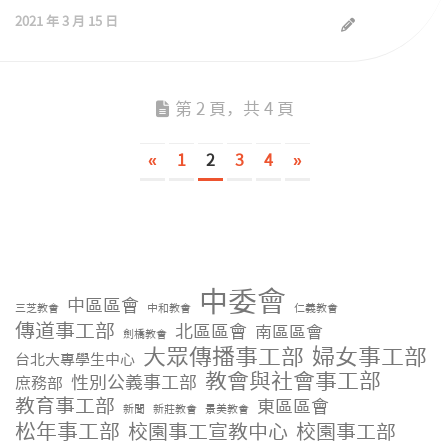
2021 年 3 月 15 日
第 2 頁，共 4 頁
«
1
2
3
4
»
中委會
中區區會
三芝教會
中和教會
仁義教會
傳道事工部
北區區會
南區區會
劍橋教會
大眾傳播事工部
婦女事工部
台北大專學生中心
教會與社會事工部
性別公義事工部
庶務部
教育事工部
東區區會
新聞
新莊教會
景美教會
松年事工部
校園事工宣教中心
校園事工部