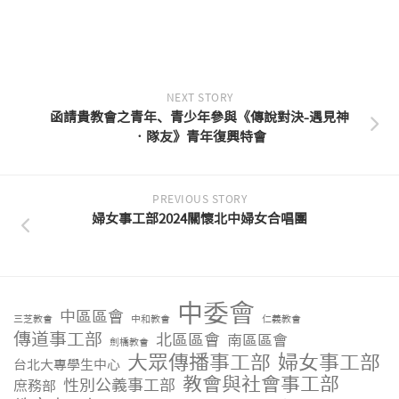
NEXT STORY
函請貴教會之青年、青少年參與《傳說對決-遇見神
•隊友》青年復興特會
PREVIOUS STORY
婦女事工部2024關懷北中婦女合唱團
中委會
中區區會
三芝教會
中和教會
仁義教會
傳道事工部
北區區會
南區區會
劍橋教會
大眾傳播事工部
婦女事工部
台北大專學生中心
教會與社會事工部
性別公義事工部
庶務部