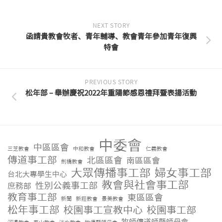
NEXT STORY
函請貴教會牧者、青年輔導、教會青年參加青年復興
特會
PREVIOUS STORY
松年部 – 舉辦慶祝2022年重陽節感恩禮拜暨表揚活動
中委會
中區區會
三芝教會
中和教會
仁義教會
傳道事工部
北區區會
南區區會
劍橋教會
大眾傳播事工部
婦女事工部
台北大專學生中心
教會與社會事工部
性別公義事工部
庶務部
教育事工部
東區區會
新聞
新莊教會
景美教會
松年事工部
校園事工宣教中心
校園事工部