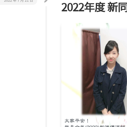
2022 年 7 月 21 日
2022年度 新
活
教
動
會
報
巡
導
禮
同
工
介
紹
聯
絡
我
們