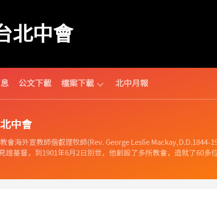
台北中會
消息
公文下載
檔案下載
北中月報
中
北中會
會
相
海外宣教師偕叡理牧師(Rev. George Leslie Mackay, D.D
關
證基督，到1901年6月2日別世，他創設了多所教會，造就了60多位
財
團
法
人
相
關