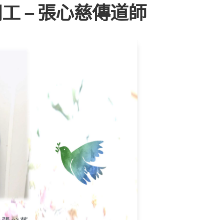
同工 – 張心慈傳道師
教
會
相
關
事
務
表
單
其
它