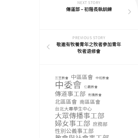
NEXT STORY
傳道部 – 初階長執訓練
PREVIOUS STORY
敬邀有牧養青年之牧者參加青年
牧者退修會
中區區會
三芝教會
中和教會
中委會
仁義教會
傳道事工部
劍橋教會
北區區會
南區區會
台北大專學生中心
大眾傳播事工部
婦女事工部
庶務部
性別公義事工部