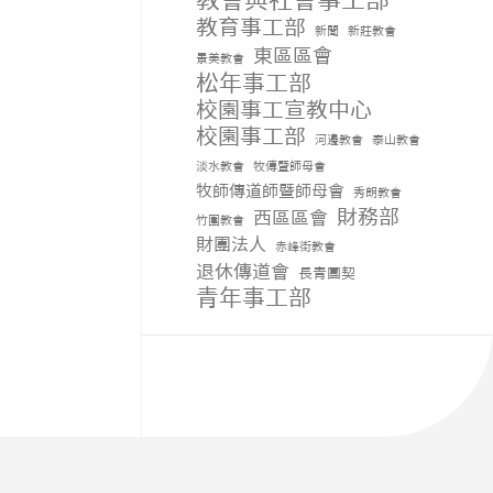
教會與社會事工部
教育事工部
新聞
新莊教會
東區區會
景美教會
松年事工部
校園事工宣教中心
校園事工部
河邊教會
泰山教會
淡水教會
牧傳暨師母會
牧師傳道師暨師母會
秀朗教會
財務部
西區區會
竹圍教會
財團法人
赤峰街教會
退休傳道會
長青團契
青年事工部