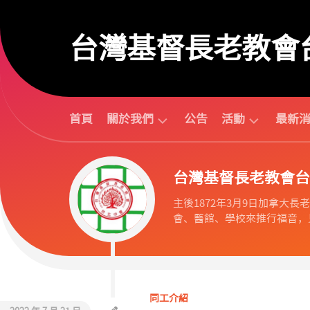
Skip
to
台灣基督長老教會
content
首頁
關於我們
公告
活動
最新
台
活
台灣基督長老教會台
北
動
中
行
主後1872年3月9日加拿大長老教會
會
事
會、醫館、學校來推行福音，見
組
曆
織
活
歷
動
任
預
議
告
同工介紹
長