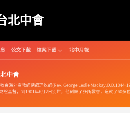
台北中會
消息
公文下載
檔案下載
北中月報
中
北中會
會
相
海外宣教師偕叡理牧師(Rev. George Leslie Mackay, D.D
關
證基督，到1901年6月2日別世，他創設了多所教會，造就了60多位
財
團
法
人
相
關