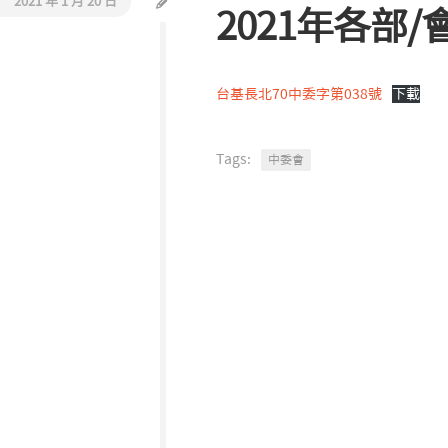
2021 年 1 月 20 日
2021年各部
活
教
動
會
報
巡
導
禮
台基長北70中委字第038號
下載
同
工
Tags:
中委會
介
紹
聯
絡
我
們