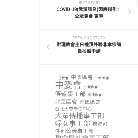
NEXT STORY
COVID-19(武漢肺炎)因應指引：
公眾集會 宣導
PREVIOUS STORY
辦理教會主日禮拜外聘非本宗講
員核備申請
中區區會
三芝教會
中和教會
中委會
仁義教會
傳道事工部
劍橋教會
北區區會
南區區會
台北大專學生中心
大眾傳播事工部
婦女事工部
庶務部
性別公義事工部