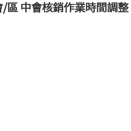
/會/區 中會核銷作業時間調整
教
會
相
關
事
務
表
單
其
它