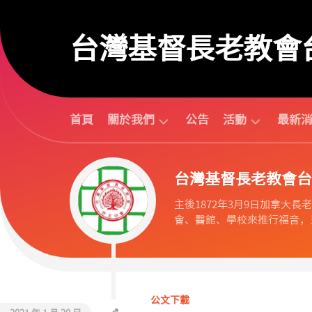
Skip
to
台灣基督長老教會
content
首頁
關於我們
公告
活動
最新
台
活
台灣基督長老教會台
北
動
中
行
主後1872年3月9日加拿大長老教會
會
事
會、醫館、學校來推行福音，見
組
曆
織
活
歷
動
任
預
議
告
公文下載
長