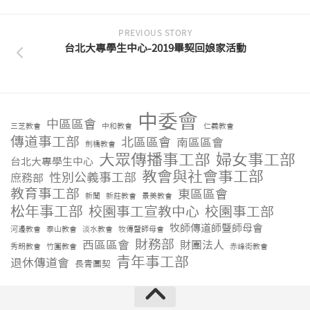
PREVIOUS STORY
台北大專學生中心-2019畢契回娘家活動
中委會
中區區會
三芝教會
中和教會
仁義教會
傳道事工部
北區區會
南區區會
劍橋教會
大眾傳播事工部
婦女事工部
台北大專學生中心
教會與社會事工部
性別公義事工部
庶務部
教育事工部
東區區會
新聞
新莊教會
景美教會
松年事工部
校園事工宣教中心
校園事工部
牧師傳道師暨師母會
河邊教會
泰山教會
淡水教會
牧傳暨師母會
財務部
西區區會
財團法人
秀朗教會
竹圍教會
赤峰街教會
青年事工部
退休傳道會
長青團契