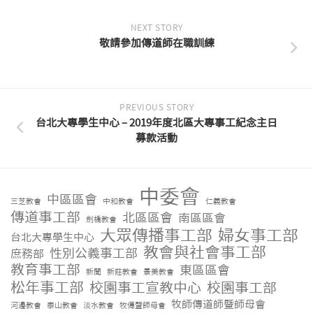
NEXT STORY
敬請參加傳道師在職訓練
PREVIOUS STORY
台北大專學生中心 – 2019年度北區大專事工紀念主日
募款活動
中委會
中區區會
三芝教會
中和教會
仁義教會
傳道事工部
北區區會
南區區會
劍橋教會
大眾傳播事工部
婦女事工部
台北大專學生中心
教會與社會事工部
性別公義事工部
庶務部
教育事工部
東區區會
新聞
新莊教會
景美教會
松年事工部
校園事工宣教中心
校園事工部
牧師傳道師暨師母會
河邊教會
泰山教會
淡水教會
牧傳暨師母會