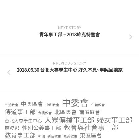
NEXT STORY
青年事工部 – 2018維克特營會
PREVIOUS STORY
2018.06.30 台北大專學生中心 好久不見~畢契回娘家
中委會
中區區會
三芝教會
中和教會
仁義教會
傳道事工部
北區區會
南區區會
劍橋教會
大眾傳播事工部
婦女事工部
台北大專學生中心
教會與社會事工部
性別公義事工部
庶務部
教育事工部
東區區會
新聞
新莊教會
景美教會