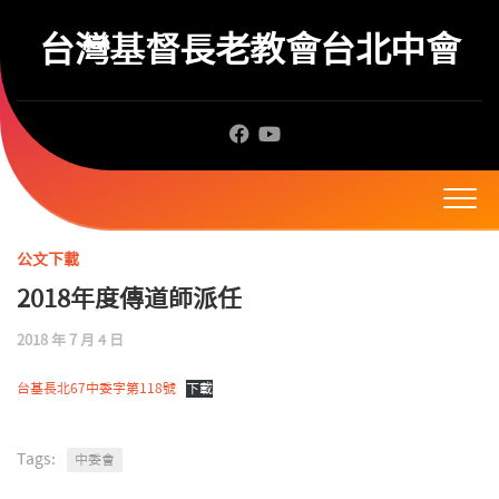
Skip
to
台灣基督長老教會台北中會
content
公文下載
2018年度傳道師派任
2018 年 7 月 4 日
台基長北67中委字第118號
下載
Tags:
中委會