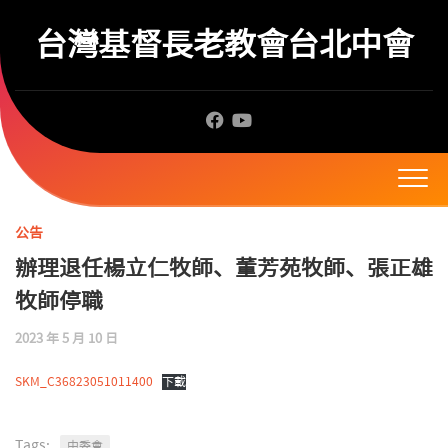
Skip
to
台灣基督長老教會台北中會
content
公告
辦理退任楊立仁牧師、董芳苑牧師、張正雄
牧師停職
2023 年 5 月 10 日
SKM_C36823051011400
下載
Tags:
中委會