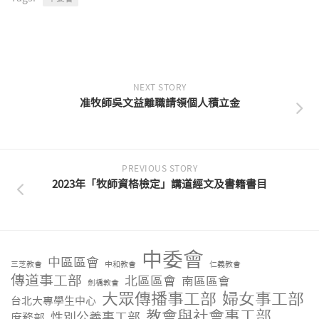
NEXT STORY
准牧師吳文益離職請領個人積立金
PREVIOUS STORY
2023年「牧師資格檢定」講道經文及書籍書目
中委會
中區區會
三芝教會
中和教會
仁義教會
傳道事工部
北區區會
南區區會
劍橋教會
大眾傳播事工部
婦女事工部
台北大專學生中心
教會與社會事工部
性別公義事工部
庶務部