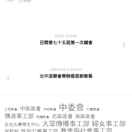
NEXT STORY
召開第七十五屆第一次議會
PREVIOUS STORY
北中退聯會舉辦感恩節聚餐
中委會
中區區會
三芝教會
中和教會
仁義教會
傳道事工部
北區區會
南區區會
劍橋教會
大眾傳播事工部
婦女事工部
台北大專學生中心
教會與社會事工部
性別公義事工部
庶務部