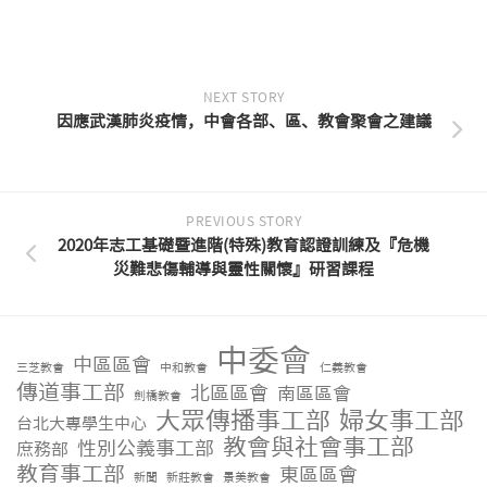
NEXT STORY
因應武漢肺炎疫情，中會各部、區、教會聚會之建議
PREVIOUS STORY
2020年志工基礎暨進階(特殊)教育認證訓練及『危機
災難悲傷輔導與靈性關懷』研習課程
中委會
中區區會
三芝教會
中和教會
仁義教會
傳道事工部
北區區會
南區區會
劍橋教會
大眾傳播事工部
婦女事工部
台北大專學生中心
教會與社會事工部
性別公義事工部
庶務部
教育事工部
東區區會
新聞
新莊教會
景美教會