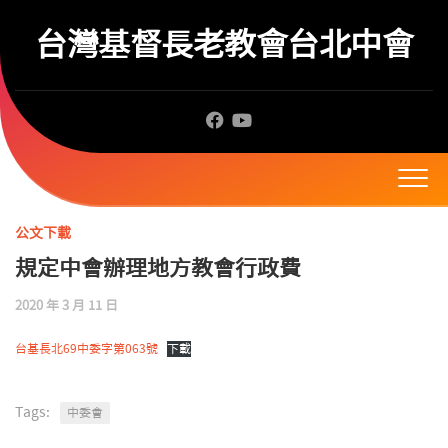
Skip
to
台灣基督長老教會台北中會
content
公文下載
規定中會辦理地方教會行政費
2020 年 3 月 11 日
台基長北69中委字第063號
下載
Tags:
中委會