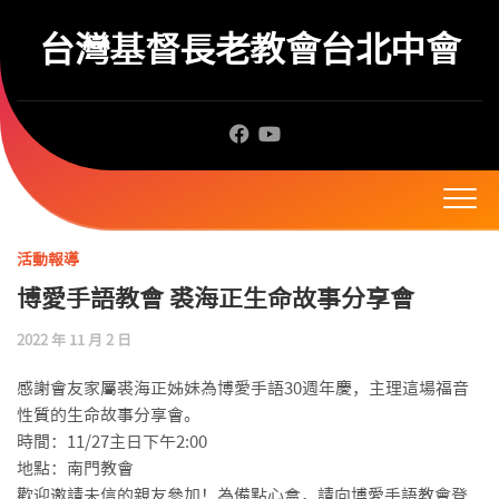
Skip
to
台灣基督長老教會台北中會
content
活動報導
博愛手語教會 裘海正生命故事分享會
2022 年 11 月 2 日
感謝會友家屬裘海正姊妹為博愛手語30週年慶，主理這場福音
性質的生命故事分享會。
時間：11/27主日下午2:00
地點：南門教會
歡迎邀請未信的親友參加！為備點心盒，請向博愛手語教會登