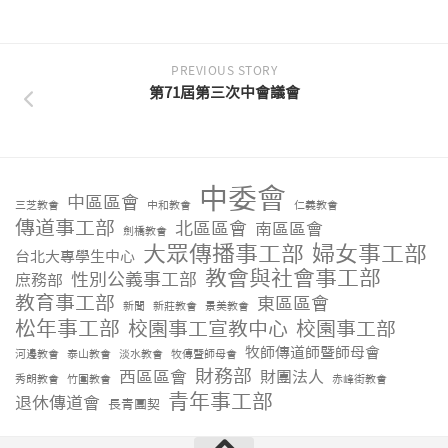
PREVIOUS STORY
第71屆第三次中會議會
中委會
中區區會
三芝教會
中和教會
仁義教會
傳道事工部
北區區會
南區區會
劍橋教會
大眾傳播事工部
婦女事工部
台北大專學生中心
教會與社會事工部
性別公義事工部
庶務部
教育事工部
東區區會
新聞
新莊教會
景美教會
松年事工部
校園事工宣教中心
校園事工部
牧師傳道師暨師母會
河邊教會
泰山教會
淡水教會
牧傳暨師母會
財務部
西區區會
財團法人
秀朗教會
竹圍教會
赤峰街教會
青年事工部
退休傳道會
長青團契