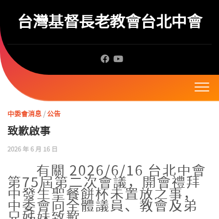
Skip
to
台灣基督長老教會台北中會
content
中委會消息
/
公告
致歉啟事
2026 年 6 月 16 日
有關 2026/6/16 台北中會
第75屆第二次會議，開會禮拜
中發生聖餐餅杯未置放之事，
中委會向全體議員、教會及弟
兄姊妹致歉。