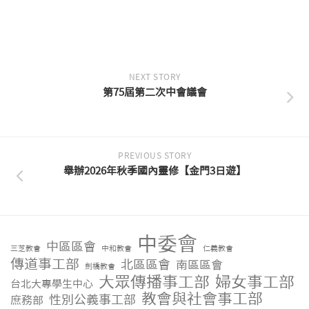
NEXT STORY
第75屆第二次中會議會
PREVIOUS STORY
舉辦2026年秋季國內靈修【金門3日遊】
中委會
中區區會
三芝教會
中和教會
仁義教會
傳道事工部
北區區會
南區區會
劍橋教會
大眾傳播事工部
婦女事工部
台北大專學生中心
教會與社會事工部
性別公義事工部
庶務部