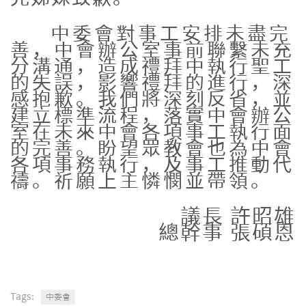
中委會對事工安排未盡完
善，中會辦公室事前聯繫未充
分溝通，造成禮拜中執行聖工
的失誤，影響禮拜的進行，深
感抱歉。我們將深刻反省，並
建立標準流程，落實中會辦公
室在未來中會各項事工執行面
的完善。盼望眾教會也為中會
各項事務執行，及事工推動代
禱。祈願上主憐憫並帶領。
議長 許昭雄
總幹事 張碩恩
Tags:
中委會