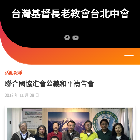
Skip
to
台灣基督長老教會台北中會
content
活動報導
聯合國協進會公義和平禱告會
2018 年 11 月 28 日