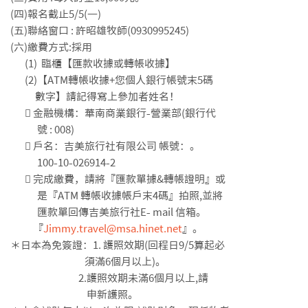
(四)報名截止5/5(一)
(五)聯絡窗口 : 許昭雄牧師(0930995245)
(六)繳費方式:採用
(1) 臨櫃【匯款收據或轉帳收據】
(2)【ATM轉帳收據+您個人銀行帳號末5碼
數字】請記得寫上參加者姓名！
 金融機構：華南商業銀行-營業部(銀行代
號 : 008)
 戶名：吉美旅行社有限公司 帳號：。
100-10-026914-2
 完成繳費，請將『匯款單據&轉帳證明』或
是『ATM 轉帳收據帳戶末4碼』拍照,並將
匯款單回傳吉美旅行社E- mail 信箱。
『
Jimmy.travel@msa.hinet.net
』。
＊日本為免簽證：1. 護照效期(回程日9/5算起必
須滿6個月以上)。
2.護照效期未滿6個月以上,請
申新護照。