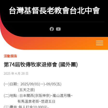
Skip
to
台灣基督長老教會台北中會
content
活動預告
第74屆牧傳牧家退修會 (國外團)
2025 年 4 月 28 日
(一)日期：2025/09/01(一)-09/05(五)
(五天之旅)
(二)地點 : 日本關西(京阪神奈)~嵐山渡月橋~
有馬溫泉老街~悠遊五日
(三)費用 :每人訂金10,000元。