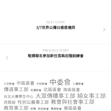
NEXT STORY
3/7世界公禱日感恩禮拜
PREVIOUS STORY
敬請報名參加新任長執初階訓練會
中委會
中區區會
三芝教會
中和教會
仁義教會
傳道事工部
北區區會
南區區會
劍橋教會
大眾傳播事工部
婦女事工部
台北大專學生中心
教會與社會事工部
性別公義事工部
庶務部
教育事工部
東區區會
新聞
新莊教會
景美教會