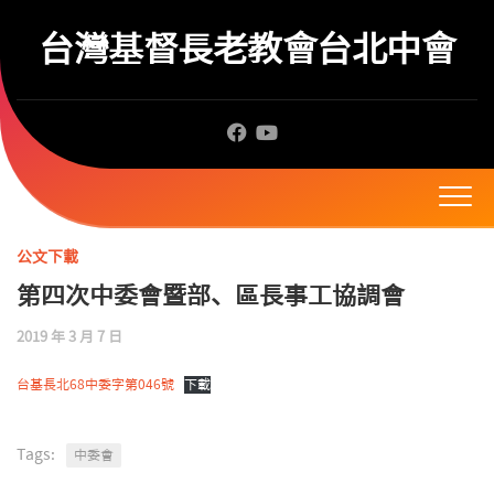
Skip
to
台灣基督長老教會台北中會
content
公文下載
第四次中委會暨部、區長事工協調會
2019 年 3 月 7 日
台基長北68中委字第046號
下載
Tags:
中委會