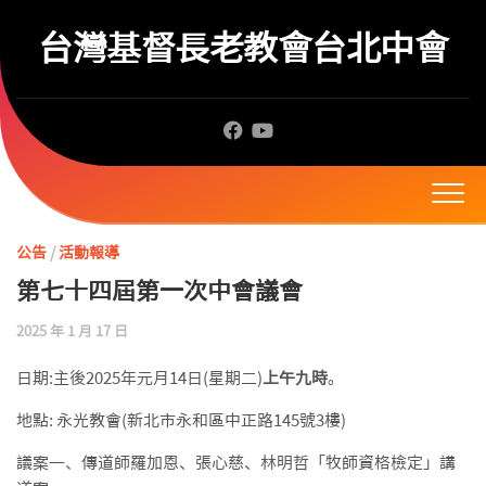
Skip
to
台灣基督長老教會台北中會
content
公告
/
活動報導
第七十四屆第一次中會議會
2025 年 1 月 17 日
日期:主後2025年元月14日(星期二)
上午九時
。
地點: 永光教會(新北市永和區中正路145號3樓)
議案一、傳道師羅加恩、張心慈、林明哲「牧師資格檢定」講