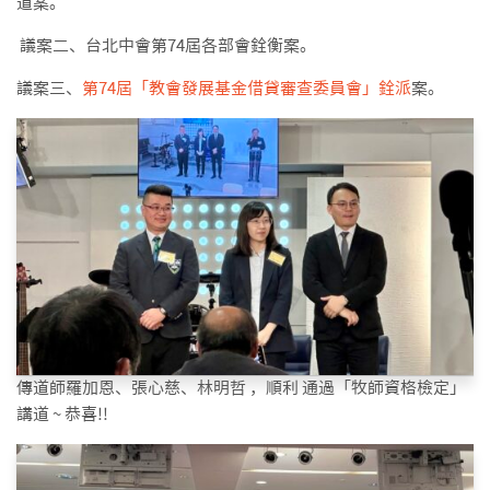
道案。
議案二、台北中會第74屆各部會銓衡案。
議案三、
第74屆「教會發展基金借貸審查委員會」銓派
案。
傳道師羅加恩、張心慈、林明哲 ，順利 通過「牧師資格檢定」
講道 ~ 恭喜!!