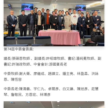
第74屆中委會委員:
議長:張碩恩牧師 、副議長:許昭雄牧師、書記:潘純冕牧師、副
書記:許瑞政牧師、中會會計:游國賓長老
中委牧師:謝大衛、廖繼成、趙謨立、鍾主亮、林盈昌、洪詠
恩、陳恆容
中委長老:陳清義、宇仁九、卓爾彥、白又謙、陳旭彥、莊慧
琴、詹敬民、方恩宏、林博彥