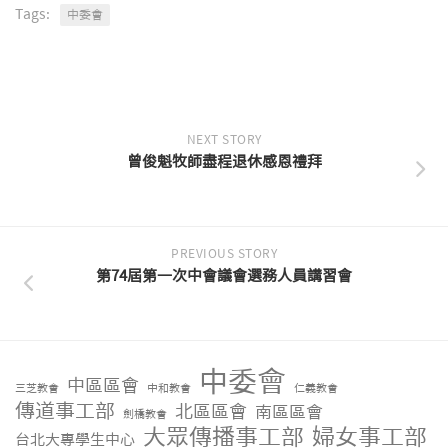
Tags:
中委會
NEXT STORY
曾俊魁牧師盡程退休感恩禮拜
PREVIOUS STORY
第74屆第一次中會議會選務人員講習會
中委會
中區區會
三芝教會
中和教會
仁義教會
傳道事工部
北區區會
南區區會
劍橋教會
大眾傳播事工部
婦女事工部
台北大專學生中心