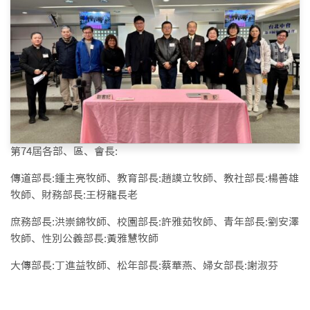
第74屆各部、區、會長:
傳道部長:鍾主亮牧師、教育部長:趙謨立牧師、教社部長:楊善雄
牧師、財務部長:王枒龍長老
庶務部長:洪崇錦牧師、校園部長:許雅茹牧師、青年部長:劉安澤
牧師、性別公義部長:黃雅慧牧師
大傳部長:丁進益牧師、松年部長:蔡華燕、婦女部長:謝淑芬