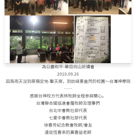
為公義和平-舉目向山祈禱會
2018.09.26
因爲雨天沒到原預定地-擎天崗，到訪綠意盎然的校園～台灣神學院
⋯⋯
感謝台神校方代表林牧師全程参與關心。
台灣聯合國協進會羅牧師及理事們
台北中會教社部代表
七星中會教社部代表
徐春芳紀念教會牧師/會友
遠從恆春來的黃春益老師