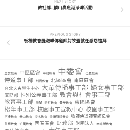
NEXT STORY
教社部- 麟山鼻魚港淨灘活動
PREVIOUS STORY
板橋教會羅滋嶸傳道師封牧暨就任感恩禮拜
中委會
中區區會
三芝教會
中和教會
仁義教會
傳道事工部
北區區會
南區區會
劍橋教會
大眾傳播事工部
婦女事工部
台北大專學生中心
教會與社會事工部
性別公義事工部
庶務部
教育事工部
東區區會
新聞
新莊教會
景美教會
松年事工部
校園事工宣教中心
校園事工部
牧師傳道師暨師母會
河邊教會
泰山教會
淡水教會
牧傳暨師母會
財務部
西區區會
財團法人
秀朗教會
竹圍教會
赤峰街教會