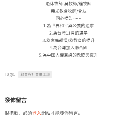
退休牧師-吳牧師/鐘牧師
義光教會牧師/會友
同心禱告～～
1.為世界和平與公義的追求
2.為台灣11月的選舉
3.為家庭親情/為教育的提升
4.為台灣加入聯合國
5.為中國人權意識的改變與提升
Tags:
教會與社會事工部
發佈留言
很抱歉，必須
登入
網站才能發佈留言。