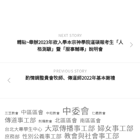
NEXT STORY
轉貼~舉辦2023年欲入學本宗神學院道碩報考生「人
格測驗」暨「服事輔導」說明會
PREVIOUS STORY
酌情調整貴會牧師、傳道師2022年基本謝禮
中委會
中區區會
三芝教會
中和教會
仁義教會
傳道事工部
北區區會
南區區會
劍橋教會
大眾傳播事工部
婦女事工部
台北大專學生中心
教會與社會事工部
性別公義事工部
庶務部