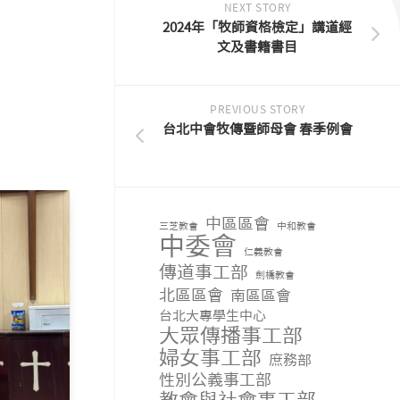
NEXT STORY
2024年「牧師資格檢定」講道經
文及書籍書目
PREVIOUS STORY
台北中會牧傳暨師母會 春季例會
中區區會
三芝教會
中和教會
中委會
仁義教會
傳道事工部
劍橋教會
北區區會
南區區會
台北大專學生中心
大眾傳播事工部
婦女事工部
庶務部
性別公義事工部