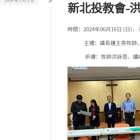
2024 年 5 月 2 日
新北投教會-
活
教
動
會
報
巡
導
時間：2024年06月16日 (日)，
禮
同
主禮：議長鍾主亮牧師、
工
介
祈禱：牧師洪詠恩、讀經：
紹
聯
絡
我
們