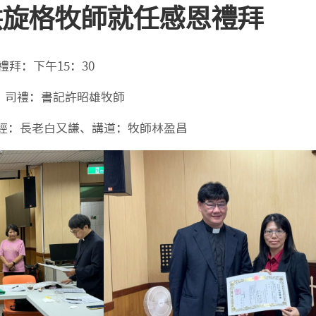
洪旋格牧師就任感恩禮拜
教
會
相
 禮拜：下午15：30
關
事
務
司禮：書記許昭雄牧師
表
單
長老白又謙、講道：牧師林盈昌
其
它