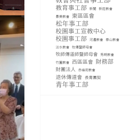
教會與社會事工部
教育事工部
新聞
新莊教會
東區區會
景美教會
松年事工部
校園事工宣教中心
校園事工部
河邊教會
泰山教會
淡水教會
牧傳暨師母會
牧師傳道師暨師母會
秀朗教會
財務部
西區區會
竹圍教會
財團法人
赤峰街教會
退休傳道會
長青團契
青年事工部