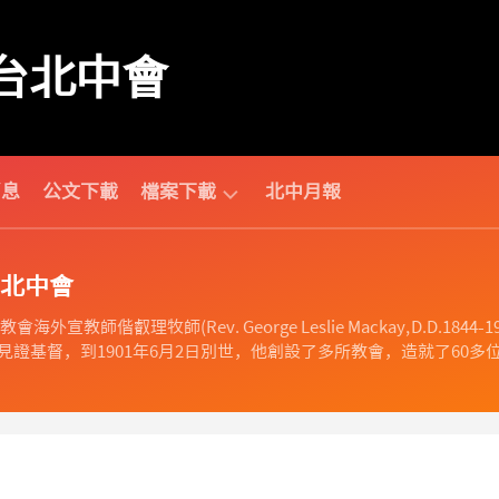
台北中會
消息
公文下載
檔案下載
北中月報
中
北中會
會
相
海外宣教師偕叡理牧師(Rev. George Leslie Mackay, D.D
關
證基督，到1901年6月2日別世，他創設了多所教會，造就了60多位
財
團
法
人
相
關