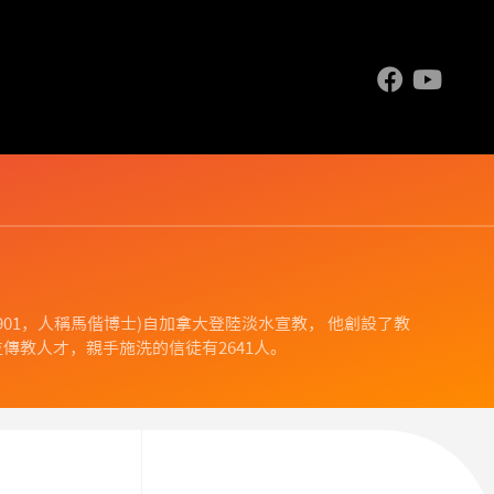
.1844-1901，人稱馬偕博士)自加拿大登陸淡水宣教， 他創設了教
傳教人才，親手施洗的信徒有2641人。