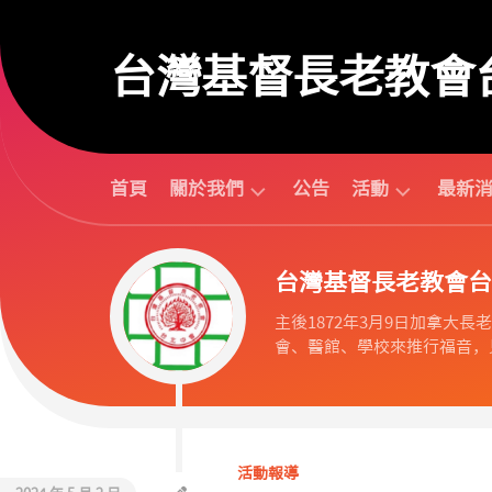
Skip
to
台灣基督長老教會
content
首頁
關於我們
公告
活動
最新
台
活
台灣基督長老教會台
北
動
中
行
主後1872年3月9日加拿大長老教會
會
事
會、醫館、學校來推行福音，見
組
曆
織
活
歷
動
任
預
議
告
活動報導
長