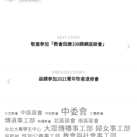
NEXT STORY
敬邀參加「教會因應108課綱座談會」
PREVIOUS STORY
函請參加2021青年牧者退修會
中委會
中區區會
三芝教會
中和教會
仁義教會
傳道事工部
北區區會
南區區會
劍橋教會
大眾傳播事工部
婦女事工部
台北大專學生中心
教會與社會事工部
性別公義事工部
庶務部