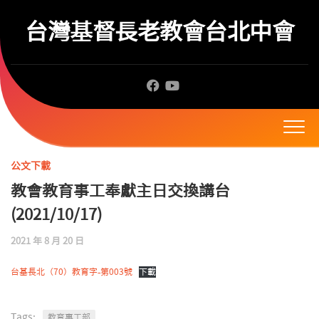
Skip
to
台灣基督長老教會台北中會
content
公文下載
教會教育事工奉獻主日交換講台
(2021/10/17)
2021 年 8 月 20 日
台基長北（70）教育字-第003號
下載
Tags:
教育事工部