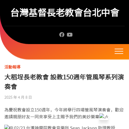
Skip
to
台灣基督長老教會台北中會
content
活動報導
大稻埕長老教會 設教150週年管風琴系列演
奏會
2025 年 4 月 8 日
為慶祝教會設立150週年，今年將舉行四場管風琴演奏會，歡迎
邀請親朋好友一同來享受上主賜予我們的美妙樂章
02/23 台灣神學院教會音樂所 Sean Jackson 助理教授