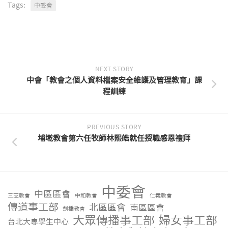
Tags:
中委會
NEXT STORY
中會「教會之個人資料檔案安全維護及管理教育」課
程訓練
PREVIOUS STORY
埔墘教會第六任牧師林熙皓就任授職感恩禮拜
中委會
中區區會
三芝教會
中和教會
仁義教會
傳道事工部
北區區會
南區區會
劍橋教會
大眾傳播事工部
婦女事工部
台北大專學生中心