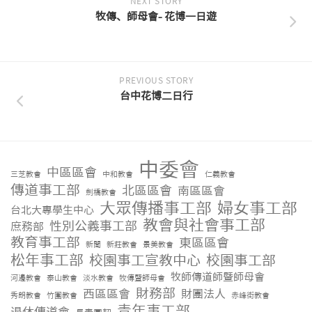
NEXT STORY
牧傳、師母會- 花博一日遊
PREVIOUS STORY
台中花博二日行
中委會
中區區會
三芝教會
中和教會
仁義教會
傳道事工部
北區區會
南區區會
劍橋教會
大眾傳播事工部
婦女事工部
台北大專學生中心
教會與社會事工部
性別公義事工部
庶務部
教育事工部
東區區會
新聞
新莊教會
景美教會
松年事工部
校園事工宣教中心
校園事工部
牧師傳道師暨師母會
河邊教會
泰山教會
淡水教會
牧傳暨師母會
財務部
西區區會
財團法人
秀朗教會
竹圍教會
赤峰街教會
青年事工部