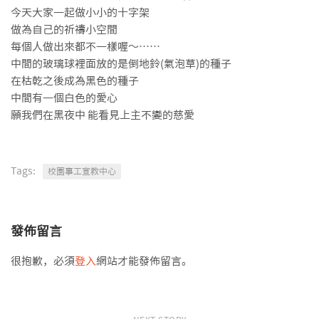
今天大家一起做小小的十字架
做為自己的祈禱小空間
每個人做出來都不一樣喔～⋯⋯
中間的玻璃球裡面放的是倒地鈴(氣泡草)的種子
在枯乾之後成為黑色的種子
中間有一個白色的愛心
願我們在黑夜中 能看見上主不變的慈愛
Tags:
校園事工宣教中心
發佈留言
很抱歉，必須
登入
網站才能發佈留言。