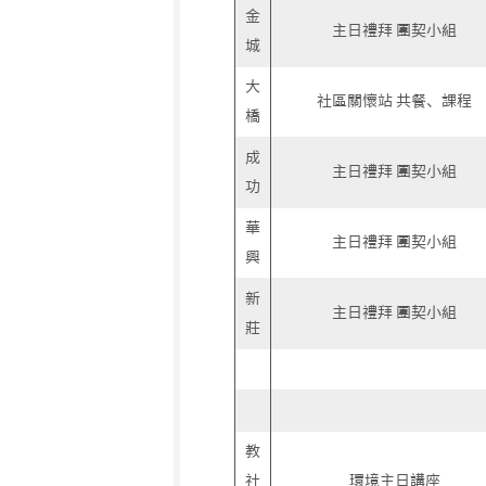
金
主日禮拜 團契小組
城
大
社區關懷站 共餐、課程
橋
成
主日禮拜 團契小組
功
華
主日禮拜 團契小組
興
新
主日禮拜 團契小組
莊
教
社
環境主日講座