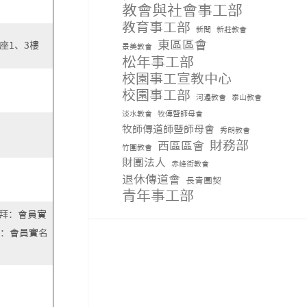
教會與社會事工部
教育事工部
新聞
新莊教會
東區區會
座1、3樓
景美教會
松年事工部
校園事工宣教中心
校園事工部
河邊教會
泰山教會
淡水教會
牧傳暨師母會
牧師傳道師暨師母會
秀朗教會
財務部
西區區會
竹圍教會
財團法人
赤峰街教會
退休傳道會
長青團契
青年事工部
禮拜：會員實
組：會員實名