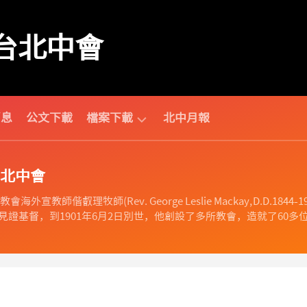
台北中會
消息
公文下載
檔案下載
北中月報
中
北中會
會
相
海外宣教師偕叡理牧師(Rev. George Leslie Mackay, D.D
關
證基督，到1901年6月2日別世，他創設了多所教會，造就了60多位
財
團
法
人
相
關