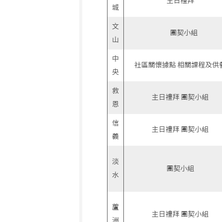
主日禮拜
城
文
團契小組
山
中
社區關懷據點 相關課程及供
央
救
主日禮拜 團契小組
恩
信
主日禮拜 團契小組
義
淡
團契小組
水
蘆
主日禮拜 團契小組
洲