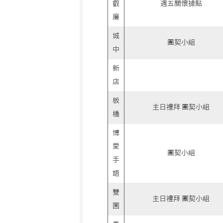
叡
週五關懷據點
廉
城
團契小組
中
新
店
板
主日禮拜 團契小組
橋
博
愛
團契小組
手
語
雙
主日禮拜 團契小組
園