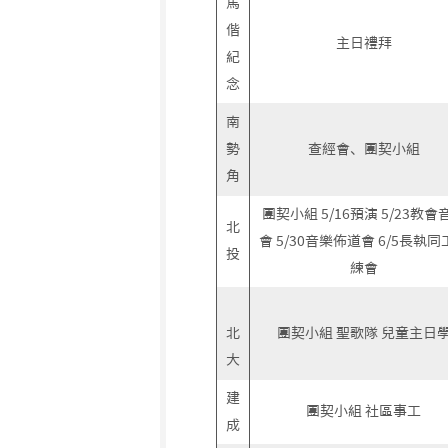
馬
偕
主日禮拜
紀
念
南
勢
查經會、團契小組
角
團契小組 5/16預演 5/23教會
北
會 5/30音樂佈道會 6/5長執同
投
練會
北
團契小組 聖歌隊 兒童主日
大
建
團契小組 社區事工
成