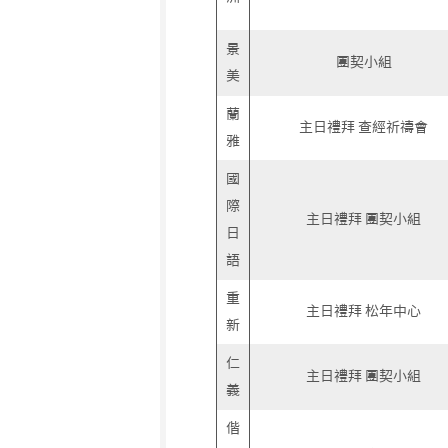
景
團契小組
美
蘭
主日禮拜 查經祈禱會
雅
國
際
主日禮拜 團契小組
日
語
重
主日禮拜 松年中心
新
仁
主日禮拜 團契小組
義
偕