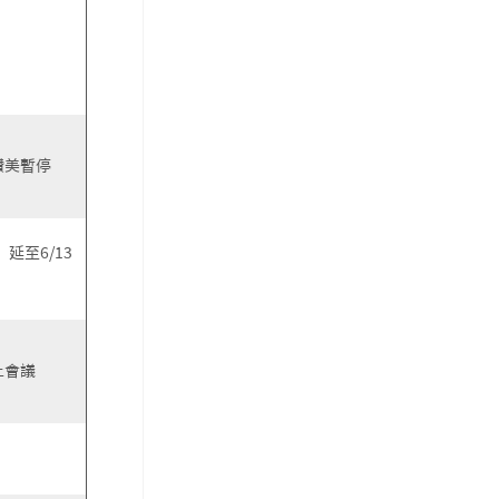
讚美暫停
延至6/13
上會議