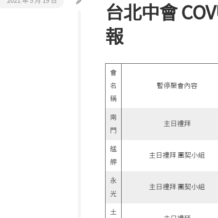
2021 年 5 月 19 日
台北中會 CO
活
教
動
會
報
報
巡
導
禮
同
會
工
介
名
暫停聚會內容
紹
稱
聯
南
主日禮拜
絡
門
我
們
艋
主日禮拜 團契小組
舺
永
主日禮拜 團契小組
光
土