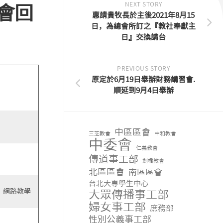
NEXT STORY
教會回
惠請貴牧長於主後2021年8月15
日，為總會所訂之『教社奉獻主
日』交換講台
PREVIOUS STORY
原定於6月19日舉辦財務講習會.
順延到9月4日舉辦
中區區會
三芝教會
中和教會
中委會
仁義教會
傳道事工部
劍橋教會
北區區會
南區區會
台北大專學生中心
：網路教學
大眾傳播事工部
婦女事工部
庶務部
性別公義事工部