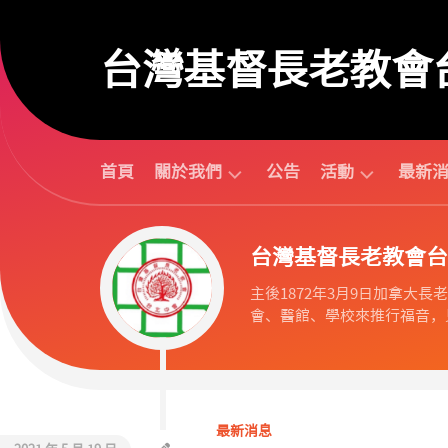
Skip
to
台灣基督長老教會
content
首頁
關於我們
公告
活動
最新
台
活
台灣基督長老教會台
北
動
中
行
主後1872年3月9日加拿大長老教會
會
事
會、醫館、學校來推行福音，見
組
曆
織
活
歷
動
任
預
議
告
最新消息
長