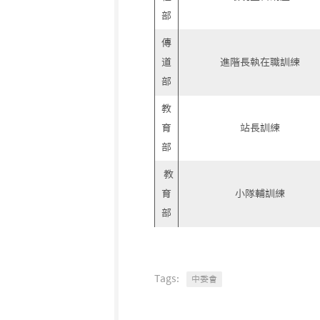
部
傳
道
進階長執在職訓練
部
教
育
站長訓練
部
教
育
小隊輔訓練
部
Tags:
中委會