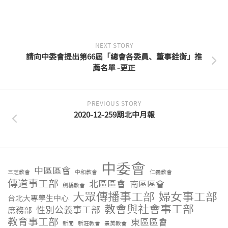
NEXT STORY
請向中委會提出第66屆「總會各委員、董事銓衡」推
薦名單 -更正
PREVIOUS STORY
2020-12-259期北中月報
中委會
中區區會
三芝教會
中和教會
仁義教會
傳道事工部
北區區會
南區區會
劍橋教會
大眾傳播事工部
婦女事工部
台北大專學生中心
教會與社會事工部
性別公義事工部
庶務部
教育事工部
東區區會
新聞
新莊教會
景美教會