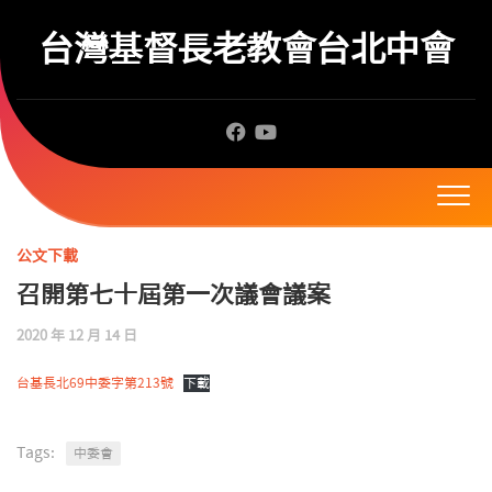
Skip
to
台灣基督長老教會台北中會
content
公文下載
召開第七十屆第一次議會議案
2020 年 12 月 14 日
台基長北69中委字第213號
下載
Tags:
中委會