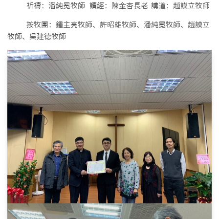
祈禱：潘純冕牧師 讀經：陳金杏長老 講道：趙謨立牧師
按牧團：鍾主亮牧師、許昭雄牧師、潘純冕牧師、趙謨立
牧師、吳建德牧師