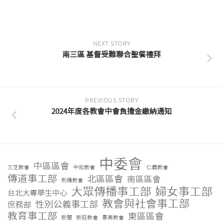
NEXT STORY
南三區 基督受難聯合聖餐禮拜
PREVIOUS STORY
2024年度各教會中會負擔金繳納通知
中委會
中區區會
三芝教會
中和教會
仁義教會
傳道事工部
北區區會
南區區會
劍橋教會
大眾傳播事工部
婦女事工部
台北大專學生中心
教會與社會事工部
性別公義事工部
庶務部
教育事工部
東區區會
新聞
新莊教會
景美教會