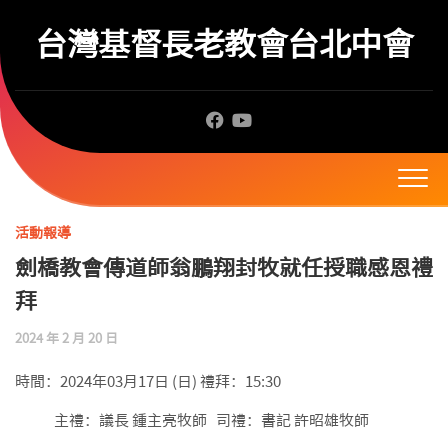
Skip
to
台灣基督長老教會台北中會
content
活動報導
劍橋教會傳道師翁鵬翔封牧就任授職感恩禮
拜
2024 年 2 月 20 日
時間：2024年03月17日 (日) 禮拜：15:30
主禮：議長 鍾主亮牧師 司禮：書記 許昭雄牧師