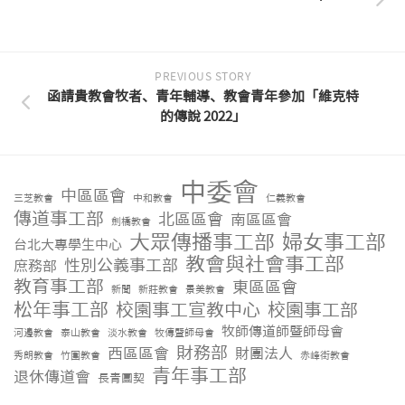
PREVIOUS STORY
函請貴教會牧者、青年輔導、教會青年參加「維克特
的傳說 2022」
中委會
中區區會
三芝教會
中和教會
仁義教會
傳道事工部
北區區會
南區區會
劍橋教會
大眾傳播事工部
婦女事工部
台北大專學生中心
教會與社會事工部
性別公義事工部
庶務部
教育事工部
東區區會
新聞
新莊教會
景美教會
松年事工部
校園事工宣教中心
校園事工部
牧師傳道師暨師母會
河邊教會
泰山教會
淡水教會
牧傳暨師母會
財務部
西區區會
財團法人
秀朗教會
竹圍教會
赤峰街教會
青年事工部
退休傳道會
長青團契