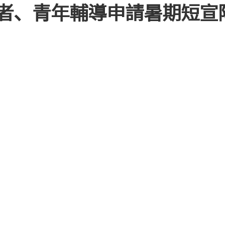
者、青年輔導申請暑期短宣
教
會
相
關
事
務
表
單
其
它