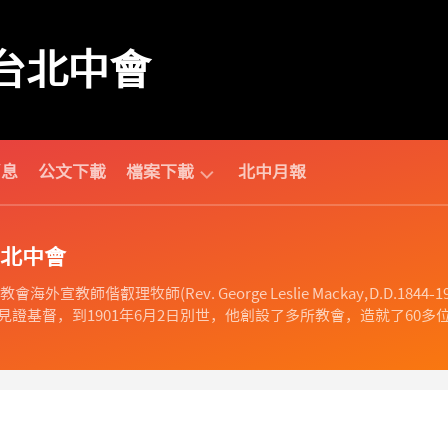
台北中會
消息
公文下載
檔案下載
北中月報
中
北中會
會
相
海外宣教師偕叡理牧師(Rev. George Leslie Mackay, D.D
關
證基督，到1901年6月2日別世，他創設了多所教會，造就了60多位
財
團
法
人
相
關