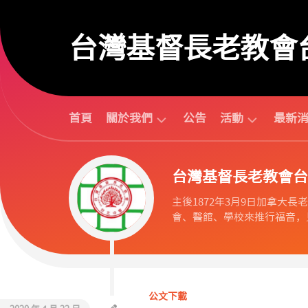
Skip
to
台灣基督長老教會
content
首頁
關於我們
公告
活動
最新
台
活
台灣基督長老教會台
北
動
中
行
主後1872年3月9日加拿大長老教會
會
事
會、醫館、學校來推行福音，見
組
曆
織
活
歷
動
任
預
議
告
公文下載
長