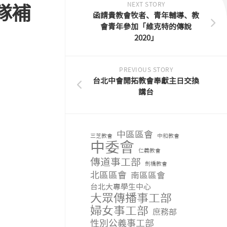
NEXT STORY
隊補
函請貴教會牧者、青年輔導、教
會青年參加「維克特的傳說
2020」
PREVIOUS STORY
台北中會開拓教會奉獻主日交換
講台
中區區會
三芝教會
中和教會
中委會
仁義教會
傳道事工部
劍橋教會
北區區會
南區區會
台北大專學生中心
大眾傳播事工部
婦女事工部
庶務部
性別公義事工部