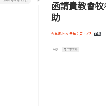
2020 年 4 月 22 日
函請貴教會牧
活
教
動
會
報
助
巡
導
禮
同
台基長北69-青年字第003號
下載
工
介
紹
Tags:
青年事工部
聯
絡
我
們