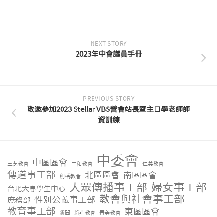
NEXT STORY
2023年中會議員手冊
PREVIOUS STORY
敬邀參加2023 Stellar VBS營會站長暨主日學老師師
資訓練
中委會
中區區會
三芝教會
中和教會
仁義教會
傳道事工部
北區區會
南區區會
劍橋教會
大眾傳播事工部
婦女事工部
台北大專學生中心
教會與社會事工部
性別公義事工部
庶務部
教育事工部
東區區會
新聞
新莊教會
景美教會