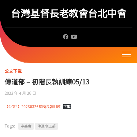
Skip
to
台灣基督長老教會台北中會
content
公文下載
傳道部 – 初階長執訓練05/13
2023 年 4 月 26 日
【公文4】20230326初階長執訓練
下載
Tags:
中委會
傳道事工部