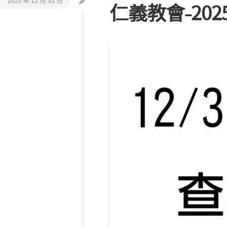
2025 年 12 月 31 日
仁義教會-20
活
教
動
會
報
巡
導
禮
同
工
介
紹
聯
絡
我
們