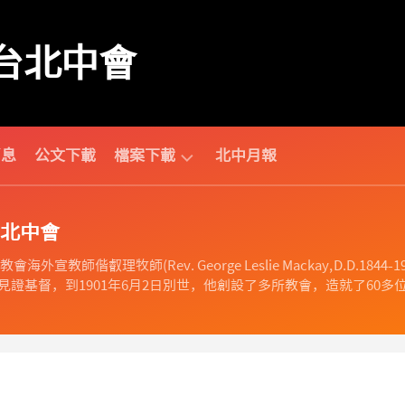
台北中會
消息
公文下載
檔案下載
北中月報
中
北中會
會
相
海外宣教師偕叡理牧師(Rev. George Leslie Mackay, D.D
關
證基督，到1901年6月2日別世，他創設了多所教會，造就了60多位
財
團
法
人
相
關