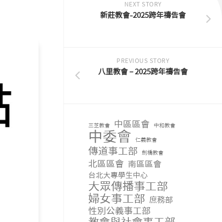
NEXT STORY
新莊教會-2025跨年禱告會
PREVIOUS STORY
八里教會 – 2025跨年禱告會
中區區會
三芝教會
中和教會
中委會
仁義教會
傳道事工部
劍橋教會
北區區會
南區區會
台北大專學生中心
大眾傳播事工部
婦女事工部
庶務部
性別公義事工部