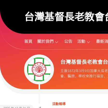
Skip
to
台灣基督長老教會
content
首頁
關於我們
公告
活動
最新
台
活
台灣基督長老教會台
北
動
中
行
主後1872年3月9日加拿大長老教會
會
事
會、醫館、學校來推行福音，見
組
曆
織
活
歷
動
任
預
議
告
活動報導
長