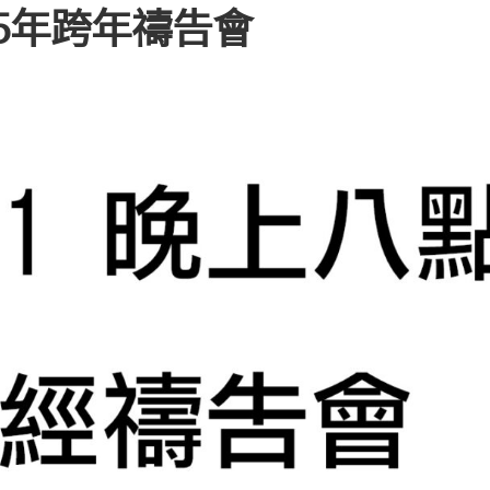
25年跨年禱告會
教
會
相
關
事
務
表
單
其
它