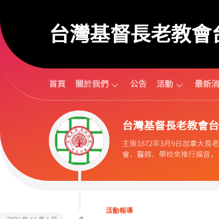
Skip
to
台灣基督長老教會
content
首頁
關於我們
公告
活動
最新
台
活
台灣基督長老教會台
北
動
中
行
主後1872年3月9日加拿大長老教會
會
事
會、醫館、學校來推行福音，見
組
曆
織
活
歷
動
任
預
議
告
活動報導
長