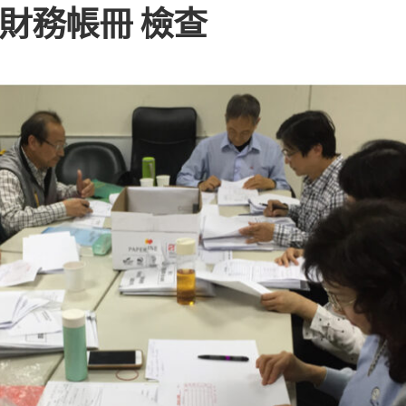
會財務帳冊 檢查
教
會
相
關
事
務
表
單
其
它