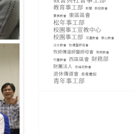
教會與社會事工部
教育事工部
新聞
新莊教會
東區區會
景美教會
松年事工部
校園事工宣教中心
校園事工部
河邊教會
泰山教會
淡水教會
牧傳暨師母會
牧師傳道師暨師母會
秀朗教會
財務部
西區區會
竹圍教會
財團法人
赤峰街教會
退休傳道會
長青團契
青年事工部