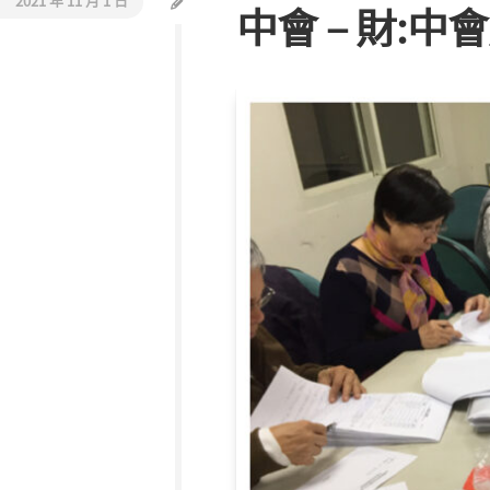
2021 年 11 月 1 日
中會 – 財:中
活
教
動
會
報
巡
導
禮
同
工
介
紹
聯
絡
我
們