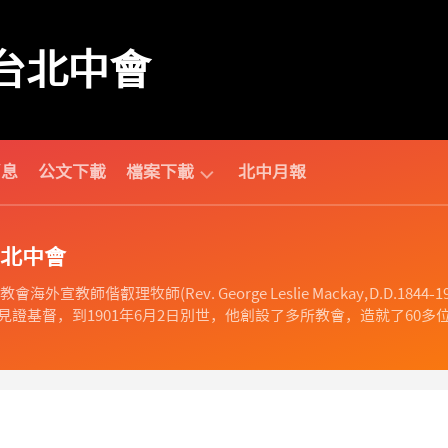
台北中會
消息
公文下載
檔案下載
北中月報
中
北中會
會
相
海外宣教師偕叡理牧師(Rev. George Leslie Mackay, D.D
關
證基督，到1901年6月2日別世，他創設了多所教會，造就了60多位
財
團
法
人
相
關