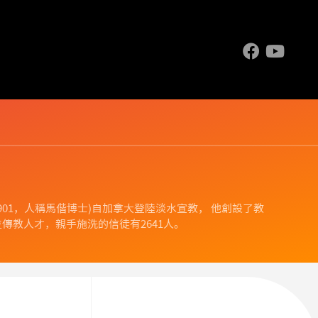
.1844-1901，人稱馬偕博士)自加拿大登陸淡水宣教， 他創設了教
傳教人才，親手施洗的信徒有2641人。