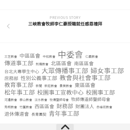
PREVIOUS STORY
三峽教會牧師李仁豪授職就任感恩禮拜
中委會
中區區會
三芝教會
中和教會
仁義教會
傳道事工部
北區區會
南區區會
劍橋教會
大眾傳播事工部
婦女事工部
台北大專學生中心
教會與社會事工部
性別公義事工部
庶務部
教育事工部
東區區會
新聞
新莊教會
景美教會
松年事工部
校園事工宣教中心
校園事工部
牧師傳道師暨師母會
河邊教會
泰山教會
淡水教會
牧傳暨師母會
財務部
西區區會
財團法人
秀朗教會
竹圍教會
赤峰街教會
青年事工部
退休傳道會
長青團契